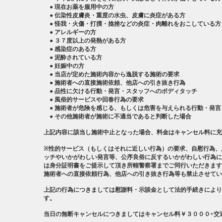
● 現在お薬を服用中の方
● 伝染性皮膚炎・重度の水虫、皮膚に炎症がある方
● 怪我・火傷・打撲・捻挫などの炎症・肉離れをおこしている方
● アレルギーの方
● ３７度以上の発熱がある方
● 感染症のある方
● 泥酔されている方
● 妊娠中の方
● 当店が定めた施術内容から逸脱する施術の要求
● 施術者への直接施術依頼、他店への引き抜き行為
● 品性に欠ける行動・発言・スタッフへのボディタッチ
● 風俗的サービスや回春行為の要求
● 施術者が危険を感じる、もしくは危害を与えられる行動・発言
● その他施術者が施術に不適当であると判断した場合
上記内容に該当し施術中止となった場合、料金はキャンセル料に充
※性的サービス（もしくはそれに近しい行為）の要求、自慰行為、
ッチやいかがわしい発言等、公序良俗に反するいかがわしい行為に
は身分証明書をご提示して頂き所轄警察署までご同行いただきます
施術者への直接依頼行為、他店への引き抜き行為等も禁止させてい
上記の行為につきましては慰謝料・示談金として法的手続きにより
す。
当日の無断キャンセルにつきましてはキャンセル料￥３０００+交