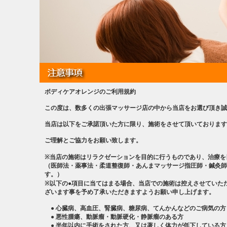
ボディケアオレンジのご利用規約
この度は、数多くの出張マッサージ店の中から当店をお選び頂き誠
当店は以下をご承諾頂いた方に限り、施術をさせて頂いております
ご理解とご協力をお願い致します。
※当店の施術はリラクゼーションを目的に行うものであり、治療を
（医師法・薬事法・柔道整復師・あんまマッサージ指圧師・鍼灸師
す。）
※以下の●項目に当てはまる場合、当店での施術は控えさせていた
ざいます事を予め了承いただきますようお願い申し上げます。
● 心臓病、高血圧、腎臓病、糖尿病、てんかんなどのご病気の方
● 悪性腫瘍、動脈瘤・動脈硬化・静脈瘤のある方
● 半年以内に手術をされた方、又は著しく体力が低下している方