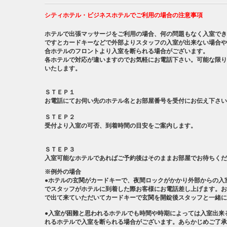
シティホテル・ビジネスホテルでご利用の場合の注意事項
ホテルで出張マッサージをご利用の場合、何の問題もなく入室でき
ですとカードキーなどで外部よりスタッフの入室が出来ない場合や
合ホテルのフロントより入室を断られる場合がございます。
各ホテルで対応が違いますのでお気軽にお電話下さい。可能な限り
いたします。
ＳＴＥＰ１
お電話にてお伺い先のホテル名とお部屋番号を受付にお伝え下さい
ＳＴＥＰ２
受付より入室の可否、到着時間の目安をご案内します。
ＳＴＥＰ３
入室可能なホテルであればご予約後はそのままお部屋でお待ちくだ
※例外の場合
●ホテルの玄関がカードキーで、夜間ロックがかかり外部からの入
でスタッフがホテルに到着した際お客様にお電話差し上げます。お
で出て来ていただいてカードキーで玄関を開錠後スタッフと一緒に
●入室が困難と思われるホテルでも時間や時期によっては入室出来
れるホテルで入室を断られる場合がございます。あらかじめご了承